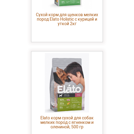
Сухой корм для щенков мелких
пород Elato Holistic с курицей и
уткой 2кг
Elato корм сухой для собак
мелких пород с ягненком и
олениной, 500 гр