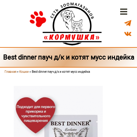
Перейти к основному содержанию
Бонусная система
Доставка
Наши магазины
Best dinner пауч д/к и котят мусс индейка
Главная
»
Кошки
» Best dinner пауч д/к и котят мусс индейка
Вы здесь