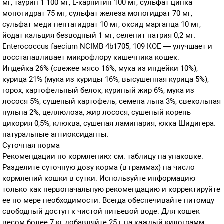
мг, таурин 1 100 мг, L-карнитин 100 мг, сульфат цинка
моногидрат 75 мг, сульфат железа моногидрат 70 мг,
сульфат меди пентагидрат 10 мг, оксид марганца 10 мг,
йодат кальция безводный 1 мг, селенит натрия 0,2 мг.
Enterococcus faecium NCIMB 4b1705, 109 КОЕ — улучшает и
восстанавливает микрофлору кишечника кошек.
Индейка 26% (свежее мясо 16%, мука из индейки 10%),
курица 21% (мука из курицы 16%, высушенная курица 5%),
горох, картофельный белок, куриный жир 6%, мука из
лосося 5%, сушеный картофель, семена льна 3%, свекольная
пульпа 2%, целлюлоза, жир лосося, сушеный корень
цикория 0,5%, клюква, сушеная ламинария, юкка Шидигера.
натуральные антиоксиданты.
Суточная норма
Рекомендации по кормлению: см. таблицу на упаковке.
Разделите суточную дозу корма (в граммах) на число
кормлений кошки в сутки. Используйте информацию
только как первоначальную рекомендацию и корректируйте
ее по мере необходимости. Всегда обеспечивайте питомцу
свободный доступ к чистой питьевой воде. Для кошек
весом более 7 кг добавляйте 25 г на каждый килограмм