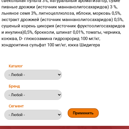
свекольная пульпа 3%, натуральный ароматизатор, сухие
пивные дрожжи (источник маннанолигосахаридов) 3 %,
льняное семя 3%, лигноцеллюлоза, яблоки, морковь 0,5%,
экстракт дрожжей (источник маннанолигосахаридов) 0,5%,
сушеный корень цикория (источник фруктоолигосахаридов
и инулина)0,5%, брокколи, шпинат 0,01%, томаты, черника,
коюква, D- глюкозамина гидрохрорид 100 мг/кг,
хондроитина сульфат 100 мг/кг, юкка Шидигера
Каталог
Бренд
Сегмент