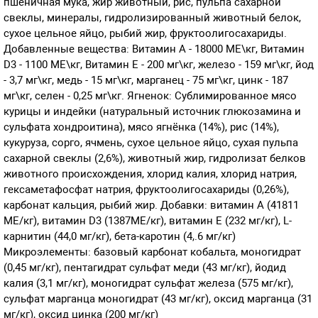
пшеничная мука, жир животный, рис, пульпа сахарной
свеклы, минералы, гидролизированный животный белок,
сухое цельное яйцо, рыбий жир, фруктоолигосахариды.
Добавленные вещества: Витамин A - 18000 МЕ\кг, Витамин
D3 - 1100 МЕ\кг, Витамин E - 200 мг\кг, железо - 159 мг\кг, йод
- 3,7 мг\кг, медь - 15 мг\кг, марганец - 75 мг\кг, цинк - 187
мг\кг, селен - 0,25 мг\кг. Ягненок: Сублимированное мясо
курицы и индейки (натуральный источник глюкозамина и
сульфата хондроитина), мясо ягнёнка (14%), рис (14%),
кукуруза, сорго, ячмень, сухое цельное яйцо, сухая пульпа
сахарной свеклы (2,6%), животный жир, гидролизат белков
животного происхождения, хлорид калия, хлорид натрия,
гексаметафосфат натрия, фруктоолигосахариды (0,26%),
карбонат кальция, рыбий жир. Добавки: витамин A (41811
МЕ/кг), витамин D3 (1387МЕ/кг), витамин E (232 мг/кг), L-
карнитин (44,0 мг/кг), бета-каротин (4,.6 мг/кг)
Микроэлементы: базовый карбонат кобальта, моногидрат
(0,45 мг/кг), пентагидрат сульфат меди (43 мг/кг), йодид
калия (3,1 мг/кг), моногидрат сульфат железа (575 мг/кг),
сульфат марганца моногидрат (43 мг/кг), оксид марганца (31
мг/кг), оксид цинка (200 мг/кг)