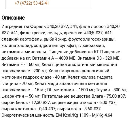
+7 (4722) 53-42-41
Описание
Ингредиенты Форель #40;30 #37; #41, филе лосося #40;20
#37; #41, филе трески, сельдь, креветки #40;5 #37; #41,
сладкий картофель, рыбий жир, фруктоолигосахариды,
холина хлорид, хондроитин сульфат, глюкозамин,
витамины, минералы. Пищевые добавки на КГ Пищевые
добавки на кг: Витамин А – 4800 МЕ; Витамин D3 - 320 МЕ;
Витамин Е - 160 мг; Хелат цинка аналогичный метионин
гидроксилазе - 200 мг; Хелат марганца аналогичный
метионин гидроксилазе - 40 мг; Хелат железа гидрата
глицина - 70 мг; Хелат меди аналогичный метионин
гидроксилазе – 16 мг; DL-метионин – 1500 мг; Таурин - 800 мг;
L-карнитин – 50 мг. Питательные вещества Влага - 75,00 #37;
сырой белок - 12,30 #37; сырые жиры и масла - 6,00 #37;
сырая клетчатка - 0,40 #37; сырая зола - 3,60 #37.
Энергетическая ценность EM Kcal/Kg 1109 - Mj/Kg 4,64