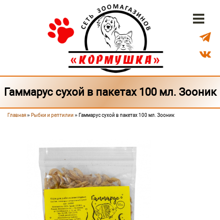
Перейти к основному содержанию
Бонусная система
Доставка
Наши магазины
Гаммарус сухой в пакетах 100 мл. Зооник
Главная
»
Рыбки и рептилии
» Гаммарус сухой в пакетах 100 мл. Зооник
Вы здесь