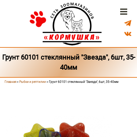
Перейти к основному содержанию
Бонусная система
Доставка
Наши магазины
Грунт 60101 стеклянный "Звезда", 6шт, 35-
40мм
Главная
»
Рыбки и рептилии
» Грунт 60101 стеклянный "Звезда", 6шт, 35-40мм
Вы здесь