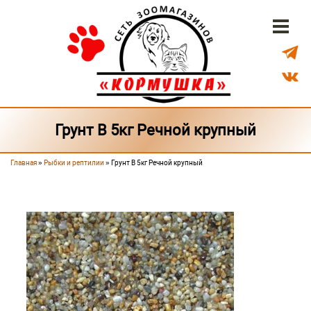
Перейти к основному содержанию
Бонусная система
Доставка
Наши магазины
Грунт В 5кг Речной крупный
Главная
»
Рыбки и рептилии
» Грунт В 5кг Речной крупный
Вы здесь