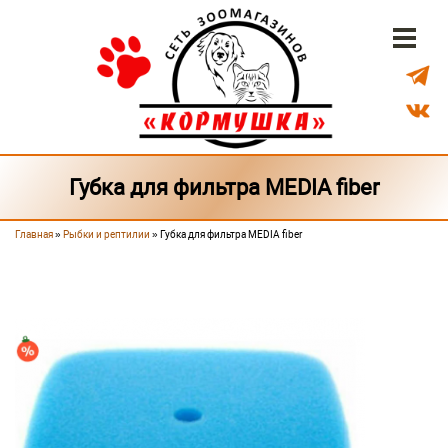
Перейти к основному содержанию
Бонусная система
Доставка
Наши магазины
Губка для фильтра MEDIA fiber
Главная
»
Рыбки и рептилии
» Губка для фильтра MEDIA fiber
Вы здесь