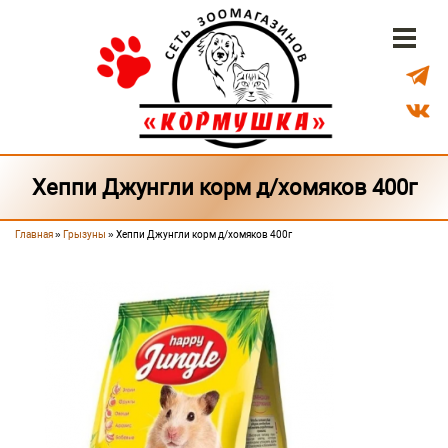
Перейти к основному содержанию
Бонусная система
Доставка
Наши магазины
Хеппи Джунгли корм д/хомяков 400г
Главная
»
Грызуны
» Хеппи Джунгли корм д/хомяков 400г
Вы здесь