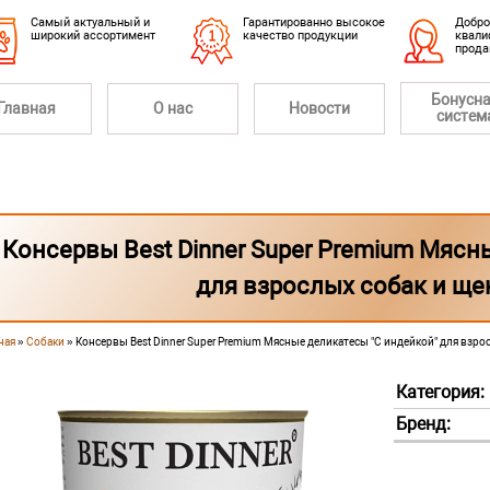
Cамый актуальный и
Гарантированно высокое
Добро
широкий ассортимент
качество продукции
квали
прод
Бонусн
Главная
О нас
Новости
систем
Консервы Best Dinner Super Premium Мясн
для взрослых собак и ще
ная
»
Собаки
» Консервы Best Dinner Super Premium Мясные деликатесы "С индейкой" для взрос
 здесь
Категория:
Бренд: