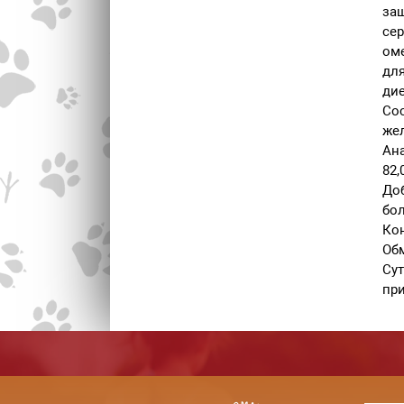
защ
сер
оме
дл
ди
Сос
жел
Ана
82,
Доб
бол
Кон
Обм
Сут
пр