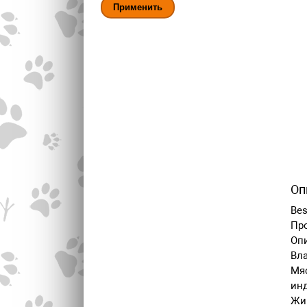
Оп
Bes
Про
Оп
Вл
Мяс
инд
Жив