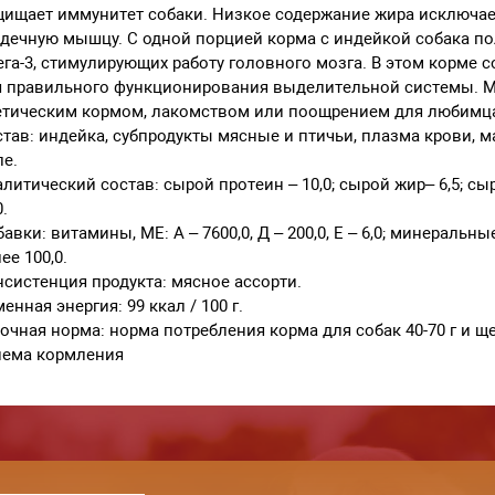
ищает иммунитет собаки. Низкое содержание жира исключает
дечную мышцу. С одной порцией корма с индейкой собака п
га-3, стимулирующих работу головного мозга. В этом корме 
я правильного функционирования выделительной системы. М
етическим кормом, лакомством или поощрением для любимц
тав: индейка, субпродукты мясные и птичьи, плазма крови, м
е.
литический состав: сырой протеин – 10,0; сырой жир– 6,5; сырая
0.
авки: витамины, МЕ: А – 7600,0, Д – 200,0, Е – 6,0; минеральные
ее 100,0.
систенция продукта: мясное ассорти.
енная энергия: 99 ккал / 100 г.
очная норма: норма потребления корма для собак 40-70 г и щен
иема кормления