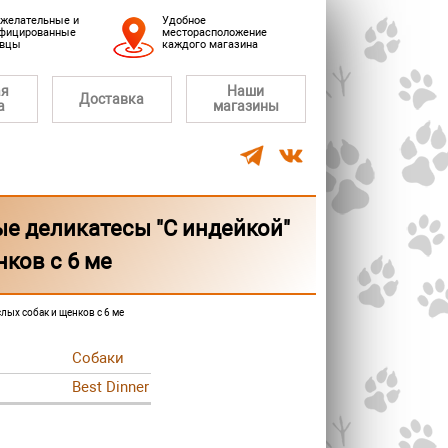
желательные и
Удобное
фицированные
месторасположение
авцы
каждого магазина
ая
Наши
Доставка
а
магазины
ые деликатесы "С индейкой"
нков с 6 ме
лых собак и щенков с 6 ме
Собаки
Best Dinner