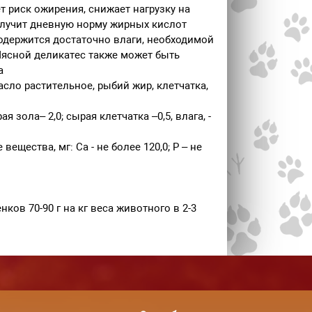
 риск ожирения, снижает нагрузку на
олучит дневную норму жирных кислот
содержится достаточно влаги, необходимой
ясной деликатес также может быть
а
асло растительное, рыбий жир, клетчатка,
 зола– 2,0; сырая клетчатка –0,5, влага, -
 вещества, мг: Са - не более 120,0; Р – не
ков 70-90 г на кг веса животного в 2-3