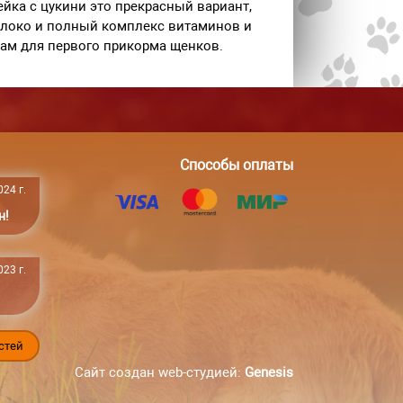
ейка с цукини это прекрасный вариант,
молоко и полный комплекс витаминов и
там для первого прикорма щенков.
Способы оплаты
24 г.
н!
23 г.
стей
Сайт создан web-студией:
Genesis