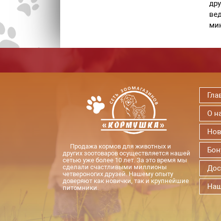
дру
вед
мин
Гла
О н
Нов
Продажа кормов для животных и
Бон
других зоотоваров осуществляется нашей
сетью уже более 10 лет. За это время мы
сделали счастливыми миллионы
Дос
четвероногих друзей. Нашему опыту
доверяют как новички, так и крупнейшие
Наш
питомники.