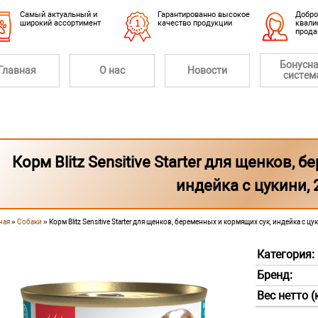
Cамый актуальный и
Гарантированно высокое
Добро
широкий ассортимент
качество продукции
квали
прод
Бонусн
Главная
О нас
Новости
систем
Корм Blitz Sensitive Starter для щенков,
индейка с цукини, 
ная
»
Собаки
» Корм Blitz Sensitive Starter для щенков, беременных и кормящих сук, индейка с цук
 здесь
Категория:
Бренд:
Вес нетто (к