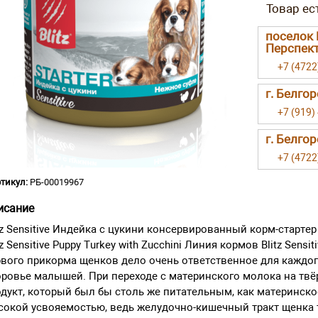
поселок 
Перспект
+7 (4722
г. Белго
+7 (919)
г. Белгор
+7 (4722
тикул:
РБ-00019967
исание
tz Sensitive Индейка с цукини консервированный корм-старте
tz Sensitive Puppy Turkey with Zucchini Линия кормов Blitz Sens
вого прикорма щенков дело очень ответственное для каждого
ровье малышей. При переходе с материнского молока на тв
дукт, который был бы столь же питательным, как материнск
окой усвояемостью, ведь желудочно-кишечный тракт щенка т