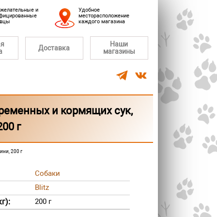
желательные и
Удобное
фицированные
месторасположение
авцы
каждого магазина
ая
Наши
Доставка
а
магазины
 беременных и кормящих сук,
200 г
ини, 200 г
Собаки
Blitz
г):
200 г