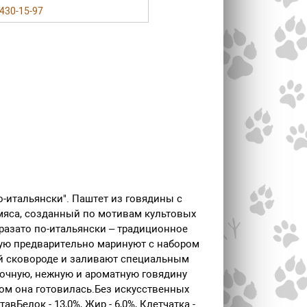
 430-15-97
-итальянски". Паштет из говядины с
яса, созданный по мотивам культовых
Бразато по-итальянски – традиционное
рую предварительно маринуют с набором
ой сковороде и заливают специальным
Сочную, нежную и ароматную говядину
ром она готовилась.Без искусственных
Белок - 13,0%, Жир - 6,0%, Клетчатка -