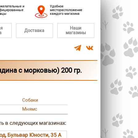
желательные и
Удобное
фицированные
месторасположение
авцы
каждого магазина
ая
Наши
Доставка
а
магазины
дина с морковью) 200 гр.
Собаки
Мнямс
род, Бульвар Юности, 35 А