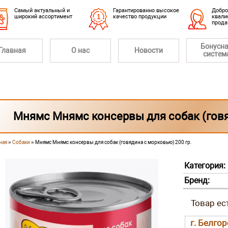
Cамый актуальный и
Гарантированно высокое
Добро
широкий ассортимент
качество продукции
квали
прод
Бонусн
Главная
О нас
Новости
систем
Мнямс Мнямс консервы для собак (говя
ная
»
Собаки
» Мнямс Мнямс консервы для собак (говядина с морковью) 200 гр.
 здесь
Категория:
Бренд:
г. Белго