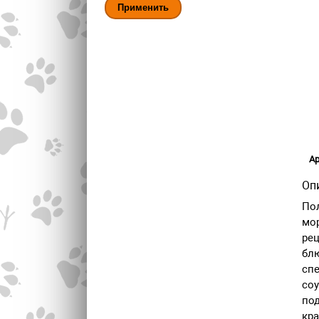
Ар
Оп
Пол
мо
рец
блю
спе
соу
под
кра