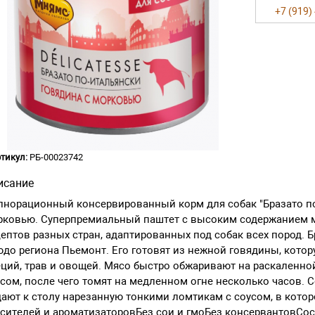
+7 (919)
тикул:
РБ-00023742
исание
норационный консервированный корм для собак "Бразато по
рковью. Суперпремиальный паштет с высоким содержанием м
ептов разных стран, адаптированных под собак всех пород. 
до региона Пьемонт. Его готовят из нежной говядины, кото
ций, трав и овощей. Мясо быстро обжаривают на раскаленн
сом, после чего томят на медленном огне несколько часов. 
ают к столу нарезанную тонкими ломтикам с соусом, в кото
сителей и ароматизаторовБез сои и гмоБез консервантовСостав