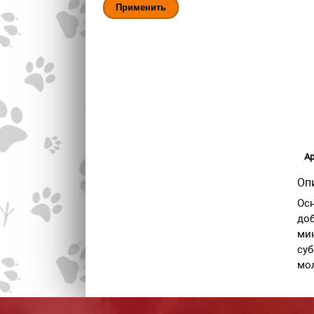
Ар
Оп
Осн
доб
мин
суб
мо