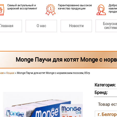
Cамый актуальный и
Гарантированно высокое
Добро
широкий ассортимент
качество продукции
квали
прод
Бонусн
Главная
О нас
Новости
систем
Monge Паучи для котят Monge с нор
ная
»
Кошки
» Monge Паучи для котят Monge с норвежским лососем, 85гр
 здесь
Категория:
Бренд:
г. Белго