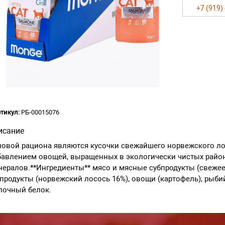
+7 (919)
тикул:
РБ-00015076
исание
овой рациона являются кусочки свежайшего норвежского лос
авлением овощей, выращенных в экологически чистых район
ералов.**Ингредиенты** мясо и мясные субпродукты (свежее
продукты (норвежский лосось 16%), овощи (картофель), рыби
лочный белок.