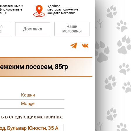
желательные и
Удобное
фицированные
месторасположение
авцы
каждого магазина
ая
Наши
Доставка
а
магазины
вежским лососем, 85гр
Кошки
Monge
род, Бульвар Юности, 35 А