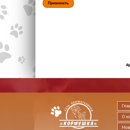
Ар
Гла
О н
Нов