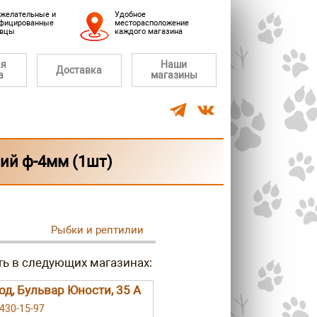
желательные и
Удобное
фицированные
месторасположение
авцы
каждого магазина
ая
Наши
Доставка
а
магазины
ий ф-4мм (1шт)
Рыбки и рептилии
род, Бульвар Юности, 35 А
 430-15-97