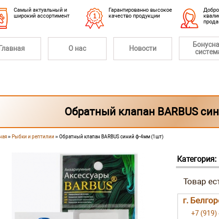
Cамый актуальный и
Гарантированно высокое
Добро
широкий ассортимент
качество продукции
квали
прод
Бонусн
Главная
О нас
Новости
систем
Обратный клапан BARBUS син
ная
»
Рыбки и рептилии
» Обратный клапан BARBUS синий ф-4мм (1шт)
 здесь
Категория:
г. Белго
+7 (919)