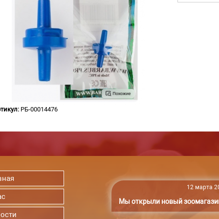
тикул:
РБ-00014476
вная
12 марта 20
ас
Мы открыли новый зоомагази
ости