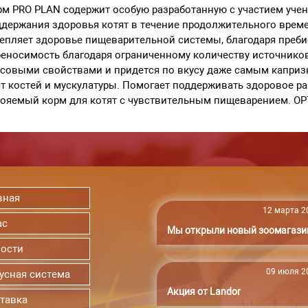
м PRO PLAN содержит особую разработанную с участием уче
держания здоровья котят в течение продолжительного време
епляет здоровье пищеварительной системы, благодаря преб
еносимость благодаря ограниченному количеству источнико
усовыми свойствами и придется по вкусу даже самым капри
т костей и мускулатуры. Помогает поддерживать здоровое ра
ояемый корм для котят с чувствительным пищеварением. OP
вная
12 марта 20
ас
Мы открыли новый зоомагази
ости
09 июля 20
усная система
Акция от Landor
тавка