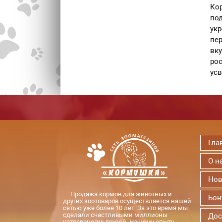
Кор
под
укр
пер
вк
рос
усв
Гла
О н
Нов
Продажа кормов для животных и
Бон
других зоотоваров осуществляется нашей
сетью уже более 10 лет. За это время мы
сделали счастливыми миллионы
Дос
четвероногих друзей. Нашему опыту