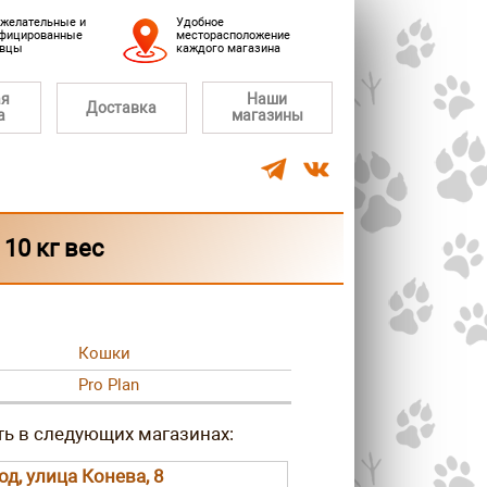
желательные и
Удобное
фицированные
месторасположение
авцы
каждого магазина
ая
Наши
Доставка
а
магазины
10 кг вес
Кошки
Pro Plan
од, улица Конева, 8