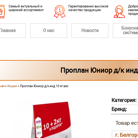
Cамый актуальный и
Гарантированно высокое
Добро
широкий ассортимент
качество продукции
квали
прод
Бонусн
Главная
О нас
Новости
систем
Проплан Юниор д/к инд 
ная
»
Кошки
» Проплан Юниор д/к инд 10 кг вес
 здесь
Категория:
Бренд:
г. Белгор