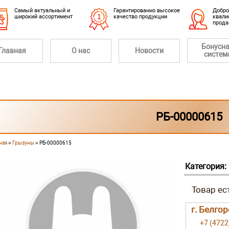
Cамый актуальный и
Гарантированно высокое
Добро
широкий ассортимент
качество продукции
квали
прод
Бонусн
Главная
О нас
Новости
систем
РБ-00000615
ная
»
Грызуны
» РБ-00000615
 здесь
Категория:
г. Белгор
+7 (4722