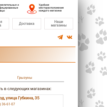
желательные и
Удобное
фицированные
месторасположение
авцы
каждого магазина
ая
Наши
Доставка
а
магазины
Грызуны
од, улица Губкина, 35
) 36-61-07