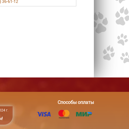
) 36-61-12
Способы оплаты
24 г.
н!