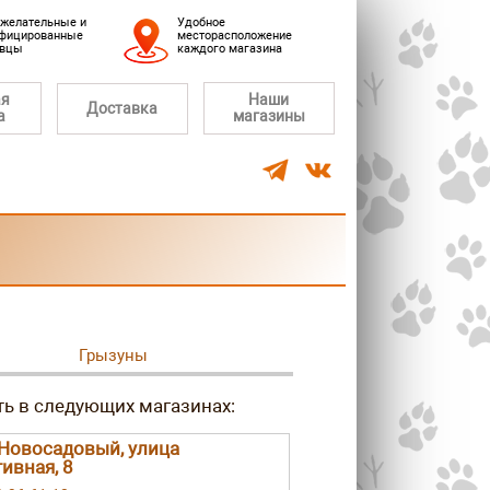
желательные и
Удобное
фицированные
месторасположение
авцы
каждого магазина
ая
Наши
Доставка
а
магазины
Грызуны
Новосадовый, улица
ивная, 8