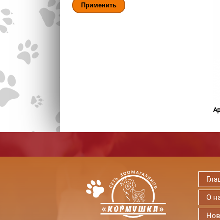
Ар
Гла
О н
Нов