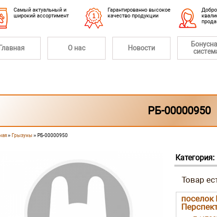
Cамый актуальный и
Гарантированно высокое
Добро
широкий ассортимент
качество продукции
квали
прод
Бонусн
Главная
О нас
Новости
систем
РБ-00000950
ная
»
Грызуны
» РБ-00000950
 здесь
Категория:
поселок 
Перспект