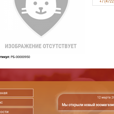
+7 (4722
тикул:
РБ-00000950
вная
12 марта 20
ас
Мы открыли новый зоомагази
ости