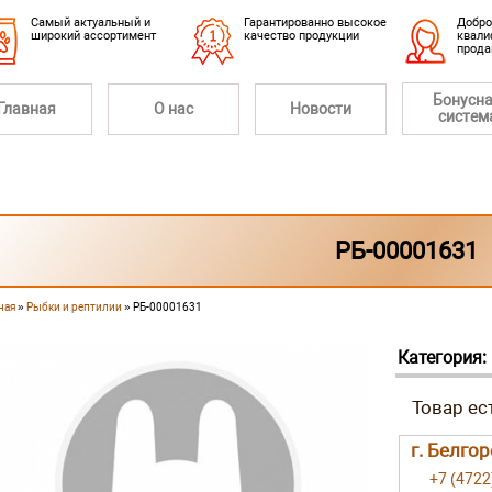
Cамый актуальный и
Гарантированно высокое
Добро
широкий ассортимент
качество продукции
квали
прод
Бонусн
Главная
О нас
Новости
систем
РБ-00001631
ная
»
Рыбки и рептилии
» РБ-00001631
 здесь
Категория:
г. Белго
+7 (4722