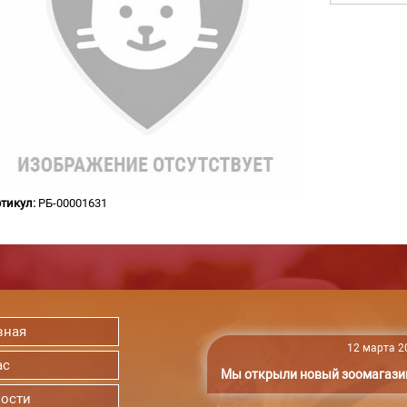
тикул:
РБ-00001631
вная
12 марта 20
ас
Мы открыли новый зоомагази
ости