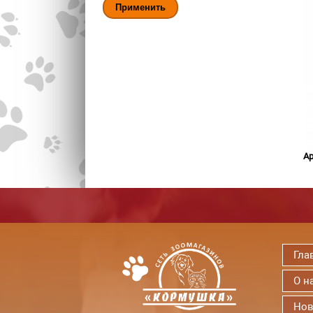
Ар
Гла
О н
Нов