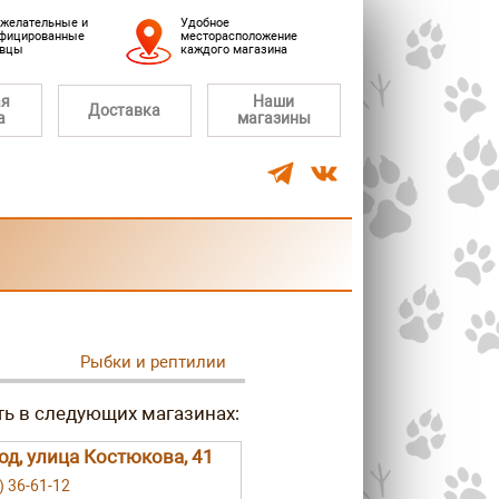
желательные и
Удобное
фицированные
месторасположение
авцы
каждого магазина
ая
Наши
Доставка
а
магазины
Рыбки и рептилии
род, улица Костюкова, 41
) 36-61-12