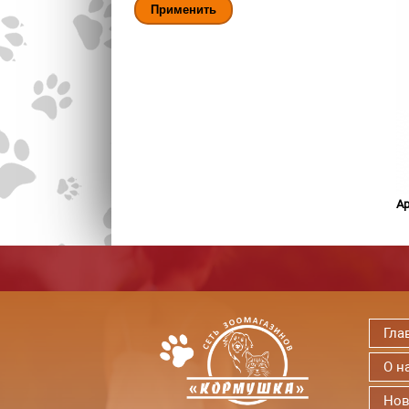
Ар
Гла
О н
Нов