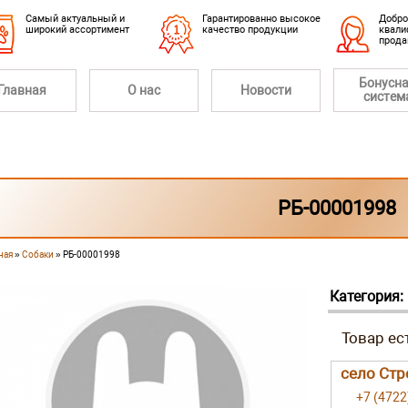
Cамый актуальный и
Гарантированно высокое
Добро
широкий ассортимент
качество продукции
квали
прод
Бонусн
Главная
О нас
Новости
систем
РБ-00001998
ная
»
Собаки
» РБ-00001998
 здесь
Категория:
село Стр
+7 (4722