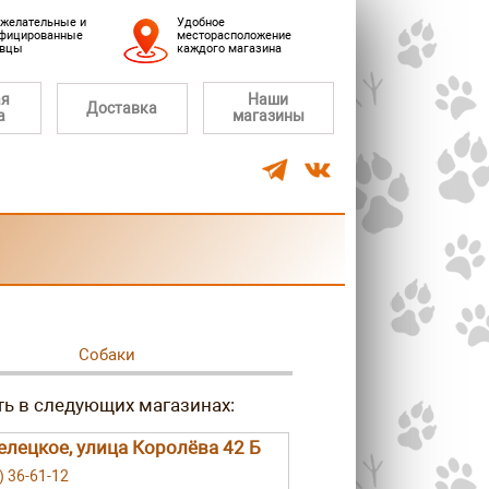
желательные и
Удобное
фицированные
месторасположение
авцы
каждого магазина
ая
Наши
Доставка
а
магазины
Собаки
елецкое, улица Королёва 42 Б
) 36-61-12