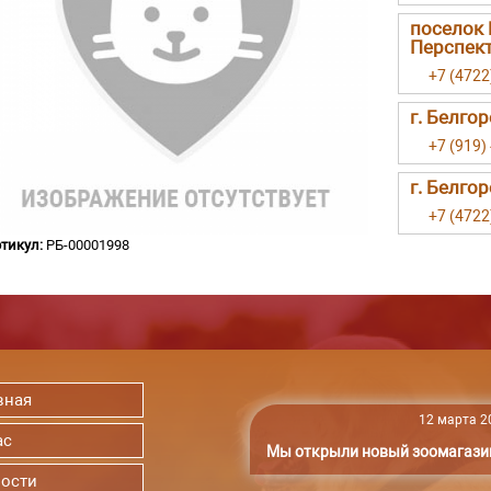
поселок 
Перспект
+7 (4722
г. Белго
+7 (919)
г. Белгор
+7 (4722
тикул:
РБ-00001998
вная
12 марта 20
ас
Мы открыли новый зоомагази
ости