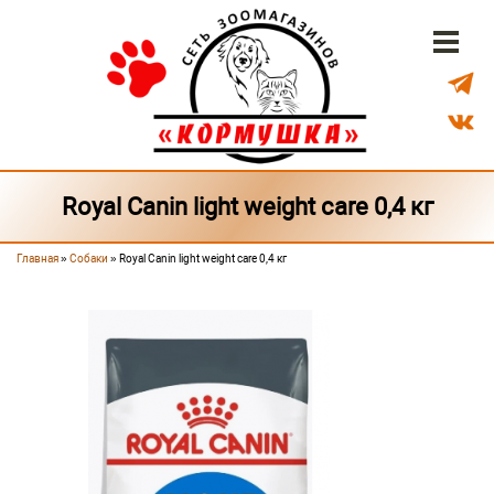
Перейти к основному содержанию
Бонусная система
Доставка
Наши магазины
Royal Canin light weight care 0,4 кг
Главная
»
Собаки
» Royal Canin light weight care 0,4 кг
Вы здесь