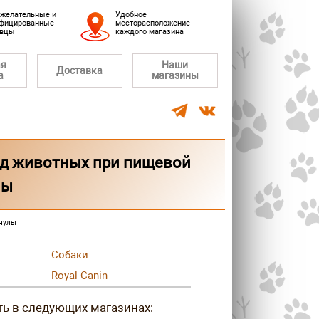
желательные и
Удобное
фицированные
месторасположение
авцы
каждого магазина
ая
Наши
Доставка
а
магазины
род животных при пищевой
лы
анулы
Собаки
Royal Canin