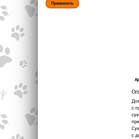
Ар
Оп
Дом
с п
сух
пр
Сух
с 