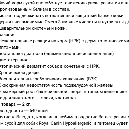
ачий корм сухой способствует снижению риска развития алл
ролизованным белкам в составе.
могает поддерживать естественный защитный барьер кожи.
держит незаменимые Омега-3 жирные кислоты и нутриенты д
щеварительной системы и кожи.
казания:
ежелательные реакции на корм (НРК) с дерматологическими
мптомами.
постановка диагноза (элиминационное исследование).
диетотерапия.
топический дерматит собак в сочетании с НРК.
роническая диарея.
Воспалительные заболевания кишечника (ВЗК).
Экзокринная недостаточность поджелудочной железы.
Чрезмерный рост бактериальной флоры в тонком кишечнике.
с для животного — злаки, клетчатка
 товара — 2 кг.
к годности — 540 дней.
ятно наблюдать, когда ваш любимец радостно бегает, резвитс
м сухой для собак Royal Canin Hypoallergenic, и питомец будет