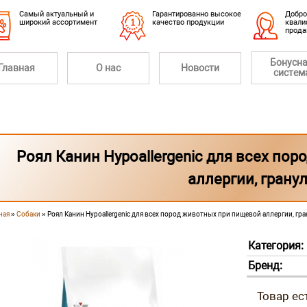
Cамый актуальный и
Гарантированно высокое
Добро
широкий ассортимент
качество продукции
квали
прод
Бонусн
Главная
О нас
Новости
систем
Роял Канин Hypoallergenic для всех по
аллергии, грану
ная
»
Собаки
» Роял Канин Hypoallergenic для всех пород животных при пищевой аллергии, гр
 здесь
Категория:
Бренд: