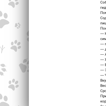
Соб
гид
По
Со
пи
По
— Н
си
— 
— 
— А
— Х
— 
— 
— 
Вку
Вес
Сро
При
кор