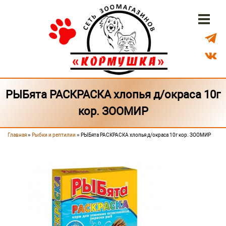
Перейти к основному содержанию
Бонусная система
Доставка
Наши магазины
РЫБята РАСКРАСКА хлопья д/окраса 10г
кор. ЗООМИР
Главная
»
Рыбки и рептилии
» РЫБята РАСКРАСКА хлопья д/окраса 10г кор. ЗООМИР
Вы здесь