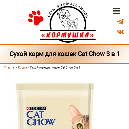
Перейти к основному содержанию
Бонусная система
Доставка
Наши магазины
Сухой корм для кошек Cat Chow 3 в 1
Главная
»
Кошки
» Сухой корм для кошек Cat Chow 3 в 1
Вы здесь