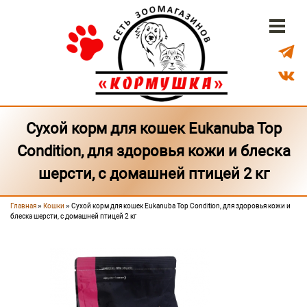
Перейти к основному содержанию
Бонусная система
Доставка
Наши магазины
Сухой корм для кошек Eukanuba Top
Condition, для здоровья кожи и блеска
шерсти, с домашней птицей 2 кг
Главная
»
Кошки
» Сухой корм для кошек Eukanuba Top Condition, для здоровья кожи и
Вы здесь
блеска шерсти, с домашней птицей 2 кг