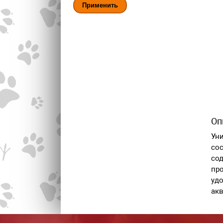
Оп
Уни
сос
сод
про
удо
акв