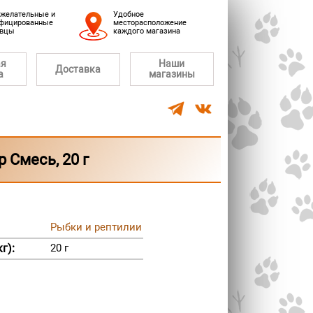
желательные и
Удобное
фицированные
месторасположение
авцы
каждого магазина
ая
Наши
Доставка
а
магазины
 Смесь, 20 г
Рыбки и рептилии
г):
20 г