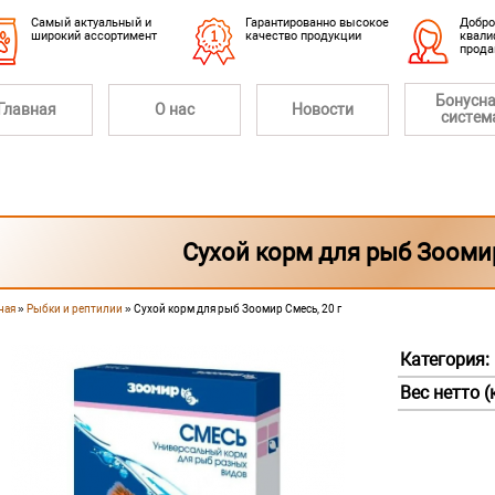
Cамый актуальный и
Гарантированно высокое
Добро
широкий ассортимент
качество продукции
квали
прод
Бонусн
Главная
О нас
Новости
систем
Сухой корм для рыб Зоомир
ная
»
Рыбки и рептилии
» Сухой корм для рыб Зоомир Смесь, 20 г
 здесь
Категория:
Вес нетто (к