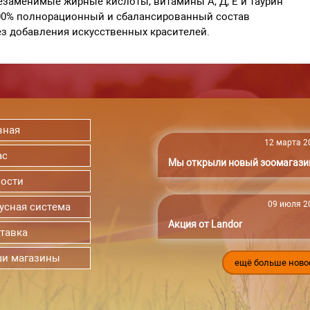
езаменимые жирные кислоты, витамины А, Д, Е и таурин
100% полнорационный и сбалансированный состав
ез добавления искусственных красителей.
вная
12 марта 20
ас
Мы открыли новый зоомагази
ости
09 июля 20
усная система
Акция от Landor
тавка
и магазины
ещё больше ново