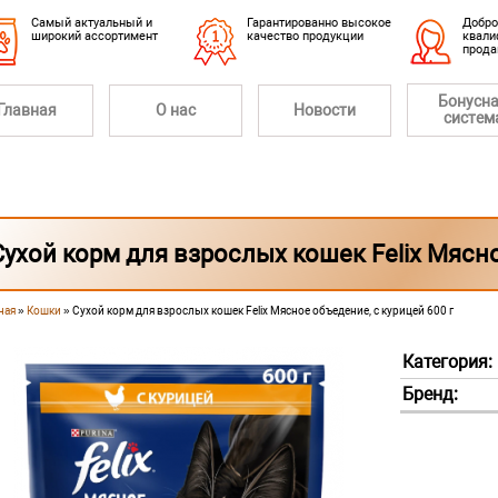
Cамый актуальный и
Гарантированно высокое
Добро
широкий ассортимент
качество продукции
квали
прод
Бонусн
Главная
О нас
Новости
систем
Сухой корм для взрослых кошек Felix Мясно
ная
»
Кошки
» Сухой корм для взрослых кошек Felix Мясное объедение, с курицей 600 г
 здесь
Категория:
Бренд: