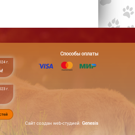
Способы оплаты
24 г.
н!
23 г.
стей
Сайт создан web-студией:
Genesis