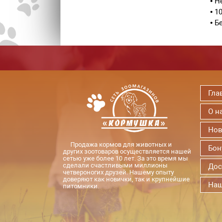
• Н
• 
• Б
Гла
О н
Нов
Продажа кормов для животных и
Бон
других зоотоваров осуществляется нашей
сетью уже более 10 лет. За это время мы
сделали счастливыми миллионы
Дос
четвероногих друзей. Нашему опыту
доверяют как новички, так и крупнейшие
Наш
питомники.