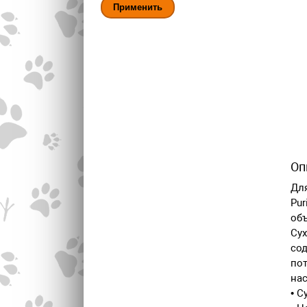
Оп
Для
Pur
объ
Сух
сод
пот
на
• С