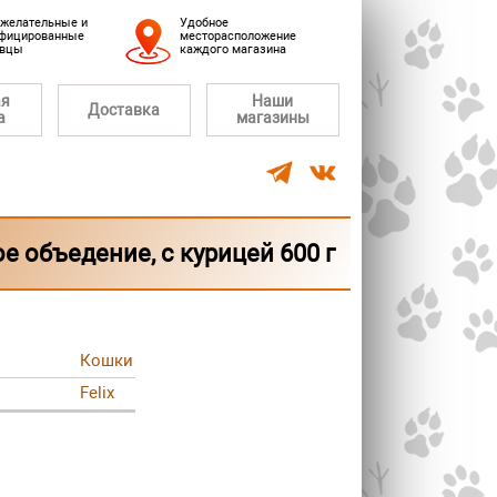
желательные и
Удобное
фицированные
месторасположение
авцы
каждого магазина
ая
Наши
Доставка
а
магазины
е объедение, с курицей 600 г
Кошки
Felix