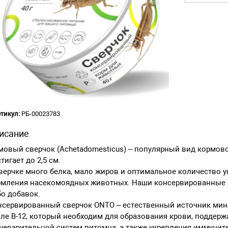
тикул:
РБ-00023783
исание
овый сверчок (Achetadomesticus) – популярный вид кормово
тигает до 2,5 см.
верчке много белка, мало жиров и оптимальное количество у
рмления насекомоядных животных. Наши консервированные ко
о добавок.
нсервированный сверчок ONTO – естественный источник мин
ле В-12, который необходим для образования крови, поддерж
еварительной систем питомца, а также укрепления иммуните