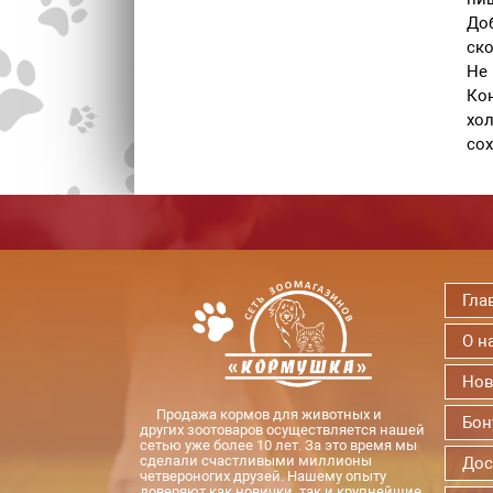
Доб
ско
Не 
Кон
хол
сох
Гла
О н
Нов
Продажа кормов для животных и
Бон
других зоотоваров осуществляется нашей
сетью уже более 10 лет. За это время мы
сделали счастливыми миллионы
Дос
четвероногих друзей. Нашему опыту
доверяют как новички, так и крупнейшие