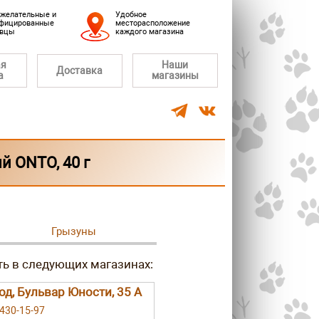
желательные и
Удобное
фицированные
месторасположение
авцы
каждого магазина
ая
Наши
Доставка
а
магазины
 ONTO, 40 г
Грызуны
род, Бульвар Юности, 35 А
 430-15-97