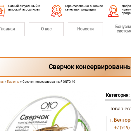
Cамый актуальный и
Гарантированно высокое
Добро
широкий ассортимент
качество продукции
квали
прод
Бонусн
Главная
О нас
Новости
систем
Сверчок консервированный
ная
»
Грызуны
» Сверчок консервированный ONTO, 40 г
 здесь
Категория:
г. Белго
+7 (919)