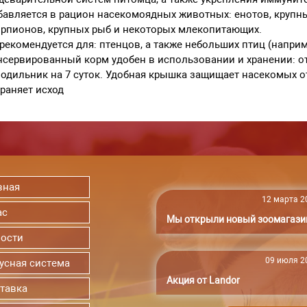
авляется в рацион насекомоядных животных: енотов, крупных
рпионов, крупных рыб и некоторых млекопитающих.
рекомендуется для: птенцов, а также небольших птиц (наприм
сервированный корм удобен в использовании и хранении: о
одильник на 7 суток. Удобная крышка защищает насекомых о
раняет исход
вная
12 марта 20
ас
Мы открыли новый зоомагази
ости
09 июля 20
усная система
Акция от Landor
тавка