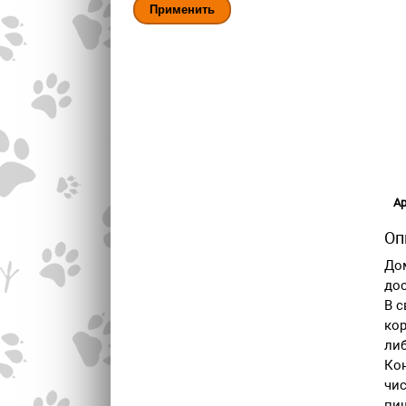
Ар
Оп
Дом
дос
В с
ко
либ
Ко
чис
пищ