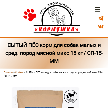
Перейти к основному содержанию
Бонусная система
Доставка
Наши магазины
СЫТЫЙ ПЁС корм для собак малых и
сред. пород мясной микс 15 кг / СП-15-
ММ
Главная
»
Собаки
» СЫТЫЙ ПЁС корм для собак малых и сред. пород мясной микс 15 кг
Вы здесь
/ СП-15-ММ