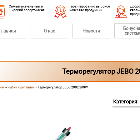
Cамый актуальный и
Гарантированно высокое
Добро
широкий ассортимент
качество продукции
квали
прод
Бонусн
Главная
О нас
Новости
систем
Терморегулятор JEBO 2
ная
»
Рыбки и рептилии
» Терморегулятор JEBO 2002 200W
 здесь
Категория: