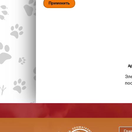
Ар
Эле
пос
Гла