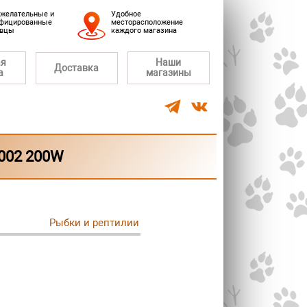
желательные и
Удобное
фицированные
месторасположение
авцы
каждого магазина
ая
Наши
Доставка
а
магазины
002 200W
Рыбки и рептилии