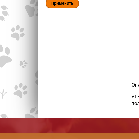
Оп
VER
по