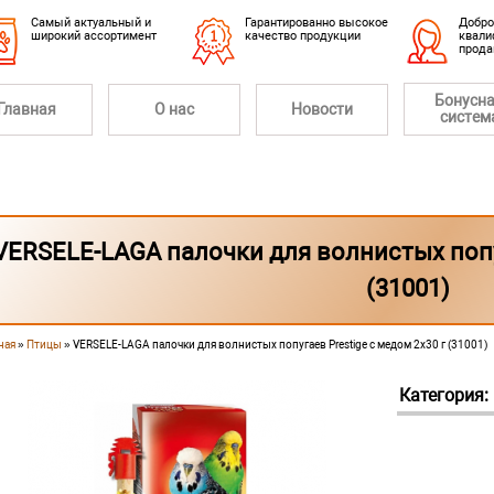
Cамый актуальный и
Гарантированно высокое
Добро
широкий ассортимент
качество продукции
квали
прод
Бонусн
Главная
О нас
Новости
систем
VERSELE-LAGA палочки для волнистых попуг
(31001)
ная
»
Птицы
» VERSELE-LAGA палочки для волнистых попугаев Prestige с медом 2х30 г (31001)
 здесь
Категория: