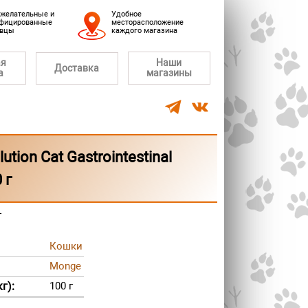
желательные и
Удобное
фицированные
месторасположение
авцы
каждого магазина
ая
Наши
Доставка
а
магазины
ion Cat Gastrointestinal
 г
г
Кошки
Monge
г):
100 г