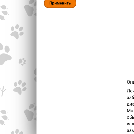
Оп
Леч
заб
диа
Mon
об
кал
зам