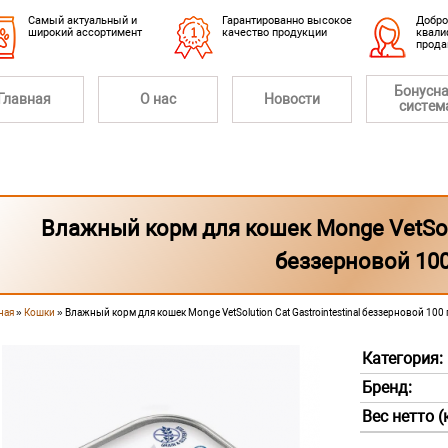
Cамый актуальный и
Гарантированно высокое
Добро
широкий ассортимент
качество продукции
квали
прод
Бонусн
Главная
О нас
Новости
систем
Влажный корм для кошек Monge VetSolut
беззерновой 100
ная
»
Кошки
» Влажный корм для кошек Monge VetSolution Cat Gastrointestinal беззерновой 100 
 здесь
Категория:
Бренд:
Вес нетто (к