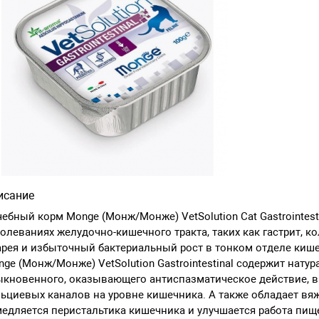
исание
ебный корм Monge (Монж/Монже) VetSolution Cat Gastrointest
олеваниях желудочно-кишечного тракта, таких как гастрит, ко
рея и избыточный бактериальный рост в тонком отделе кише
ge (Монж/Монже) VetSolution Gastrointestinal содержит нату
ыкновенного, оказывающего антиспазматическое действие, 
ьциевых каналов на уровне кишечника. А также обладает в
едляется перистальтика кишечника и улучшается работа пи