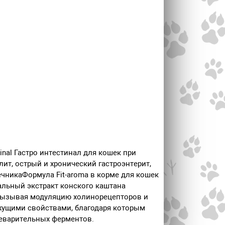
inal Гастро интестинал для кошек при
лит, острый и хронический гастроэнтерит,
чникаФормула Fit-aroma в корме для кошек
ральный экстракт конского каштана
вызывая модуляцию холинорецепторов и
яжущими свойствами, благодаря которым
щеварительных ферментов.