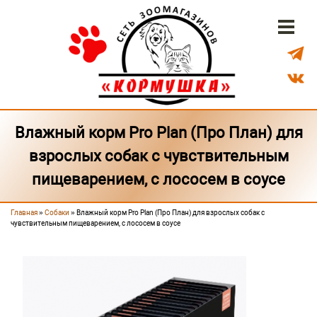
Перейти к основному содержанию
Бонусная система
Доставка
Наши магазины
Влажный корм Pro Plan (Про План) для
взрослых собак с чувствительным
пищеварением, с лососем в соусе
Главная
»
Собаки
» Влажный корм Pro Plan (Про План) для взрослых собак с
Вы здесь
чувствительным пищеварением, с лососем в соусе