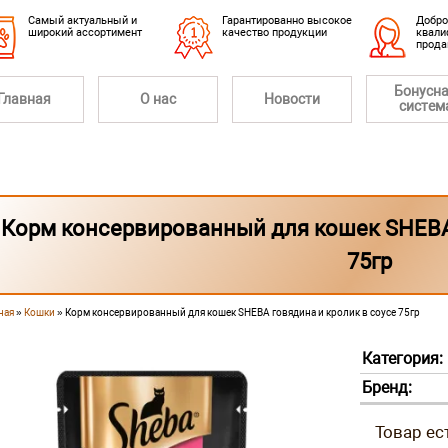
Cамый актуальный и
Гарантированно высокое
Добро
широкий ассортимент
качество продукции
квали
прод
Бонусн
Главная
О нас
Новости
систем
Корм консервированный для кошек SHEBA 
75гр
ная
»
Кошки
» Корм консервированный для кошек SHEBA говядина и кролик в соусе 75гр
 здесь
Категория:
Бренд: