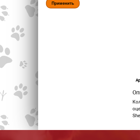
Ар
Оп
Ко
оце
She