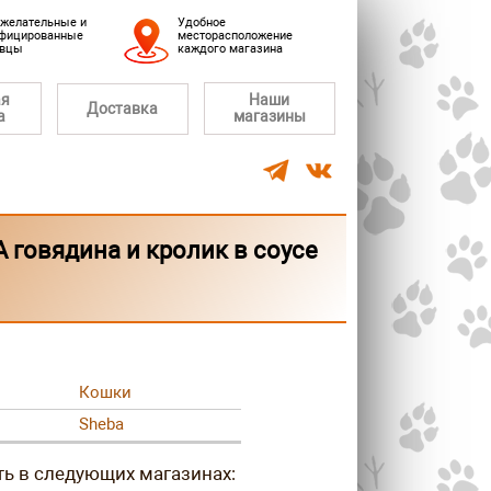
желательные и
Удобное
фицированные
месторасположение
авцы
каждого магазина
ая
Наши
Доставка
а
магазины
говядина и кролик в соусе
Кошки
Sheba