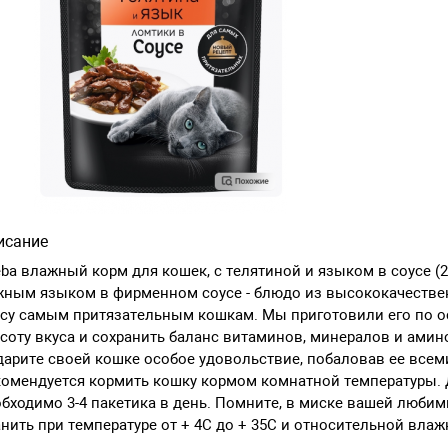
исание
ba влажный корм для кошек, с телятиной и языком в соусе (2
ным языком в фирменном соусе - блюдо из высококачествен
су самым притязательным кошкам. Мы приготовили его по ос
соту вкуса и сохранить баланс витаминов, минералов и ами
арите своей кошке особое удовольствие, побаловав ее все
омендуется кормить кошку кормом комнатной температуры. Д
бходимо 3-4 пакетика в день. Помните, в миске вашей любим
нить при температуре от + 4С до + 35С и относительной влажн