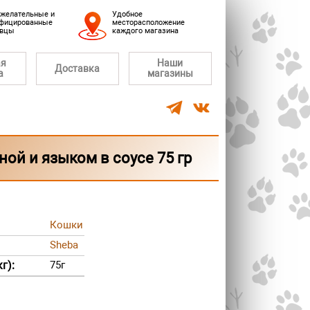
желательные и
Удобное
фицированные
месторасположение
авцы
каждого магазина
ая
Наши
Доставка
а
магазины
ой и языком в соусе 75 гр
Кошки
Sheba
г):
75г