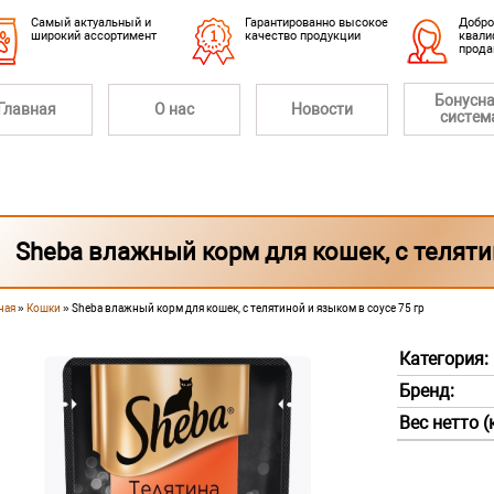
Cамый актуальный и
Гарантированно высокое
Добро
широкий ассортимент
качество продукции
квали
прод
Бонусн
Главная
О нас
Новости
систем
Sheba влажный корм для кошек, с телятин
ная
»
Кошки
» Sheba влажный корм для кошек, с телятиной и языком в соусе 75 гр
 здесь
Категория:
Бренд:
Вес нетто (к