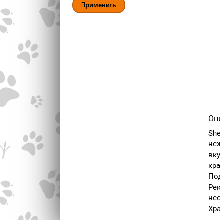
Оп
She
неж
вку
кра
Под
Рек
нео
Хра